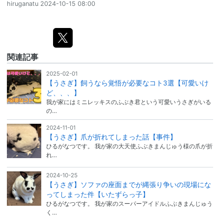
hiruganatu
2024-10-15 08:00
関連記事
2025-02-01
【うさぎ】飼うなら覚悟が必要なコト3選【可愛いけ
ど、、、】
我が家にはミニレッキスのふぶき君という可愛いうさぎがいる
の…
2024-11-01
【うさぎ】爪が折れてしまった話【事件】
ひるがなつです。 我が家の大天使ふぶきまんじゅう様の爪が折
れ…
2024-10-25
【うさぎ】ソファの座面までが縄張り争いの現場にな
ってしまった件【いたずらっ子】
ひるがなつです。 我が家のスーパーアイドルふぶきまんじゅう
く…